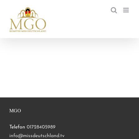
Zum
Inhalt
springen
MGO
Telefon
01728405989
info@missdeutschland.tv