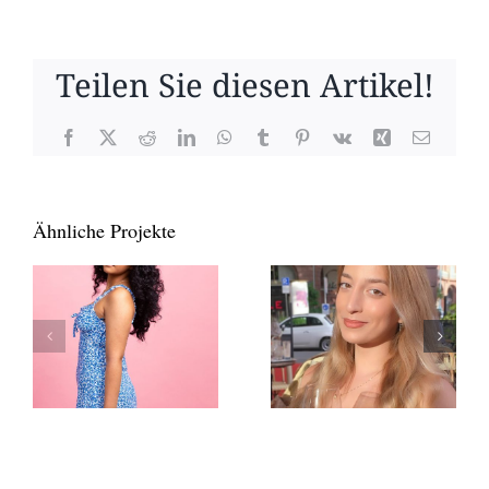
Teilen Sie diesen Artikel!
Facebook
X
Reddit
LinkedIn
WhatsApp
Tumblr
Pinterest
Vk
Xing
E-
Mail
Ähnliche Projekte