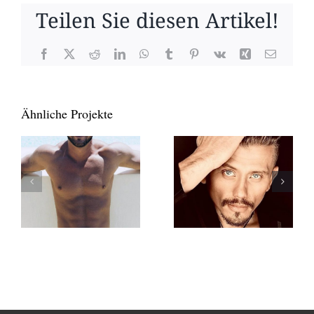
Teilen Sie diesen Artikel!
Facebook
X
Reddit
LinkedIn
WhatsApp
Tumblr
Pinterest
Vk
Xing
E-
Mail
Ähnliche Projekte