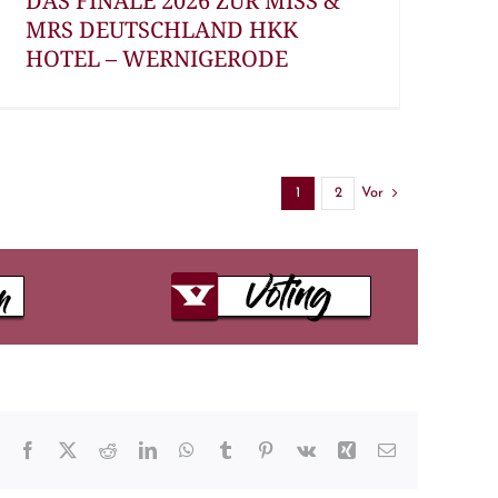
DAS FINALE 2026 ZUR MISS &
MRS DEUTSCHLAND HKK
HOTEL – WERNIGERODE
Vor
1
2
Facebook
X
Reddit
LinkedIn
WhatsApp
Tumblr
Pinterest
Vk
Xing
E-
Mail