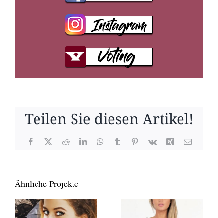
Teilen Sie diesen Artikel!
Facebook
X
Reddit
LinkedIn
WhatsApp
Tumblr
Pinterest
Vk
Xing
E-
Mail
Ähnliche Projekte