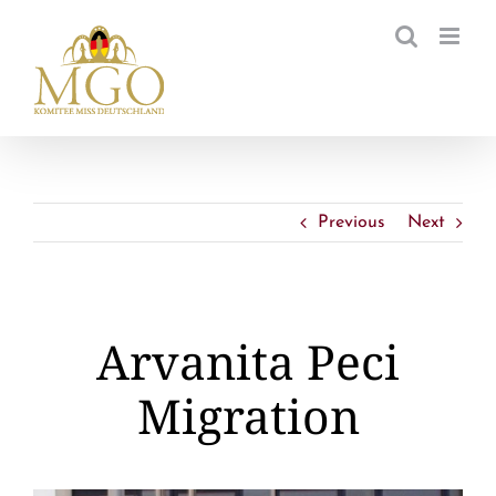
Zum
Inhalt
springen
Previous
Next
Arvanita Peci
Migration