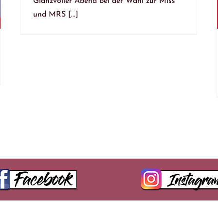
Glanzvoller Abend bei der Wahl zur Miss
und MRS [...]