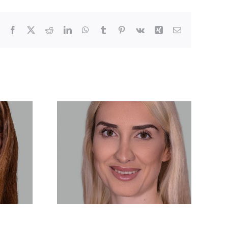
Facebook
X
Reddit
LinkedIn
WhatsApp
Tumblr
Pinterest
Vk
Xing
E-
Mail