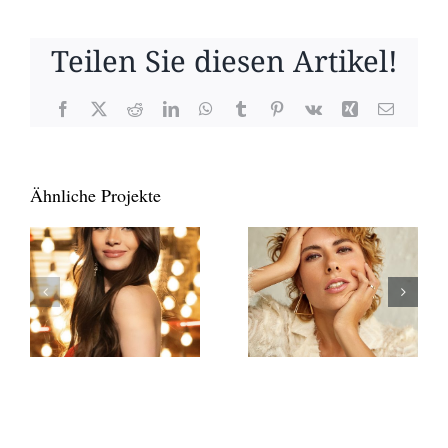
Teilen Sie diesen Artikel!
Facebook
X
Reddit
LinkedIn
WhatsApp
Tumblr
Pinterest
Vk
Xing
E-
Mail
Ähnliche Projekte