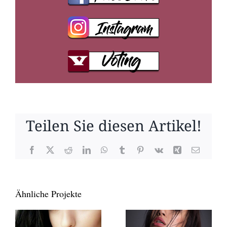
Teilen Sie diesen Artikel!
Facebook
X
Reddit
LinkedIn
WhatsApp
Tumblr
Pinterest
Vk
Xing
E-
Mail
Ähnliche Projekte