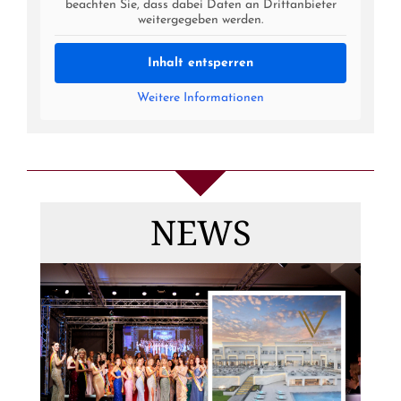
beachten Sie, dass dabei Daten an Drittanbieter
weitergegeben werden.
Inhalt entsperren
Weitere Informationen
Die
Gewinnerinnen
NEWS
von MISS & MRS
DEUTSCHLAND
2026, Top Model
Germany +
DAS FINALE 2026