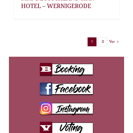
HOTEL – WERNIGERODE
Vor
1
2