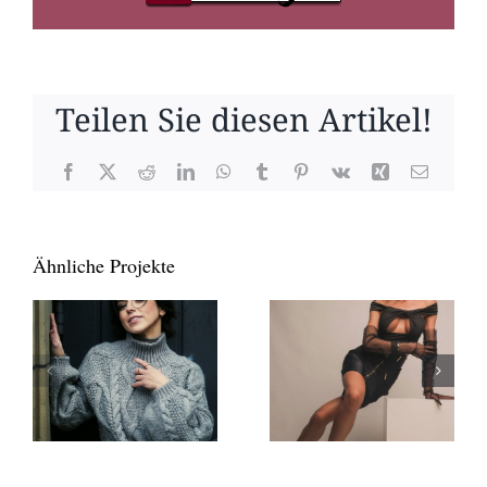
Teilen Sie diesen Artikel!
Facebook
X
Reddit
LinkedIn
WhatsApp
Tumblr
Pinterest
Vk
Xing
E-
Mail
Ähnliche Projekte