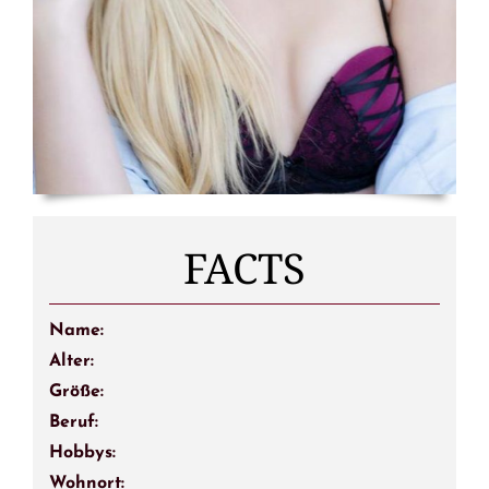
FACTS
Name:
Alter:
Größe:
Beruf:
Hobbys:
Wohnort: