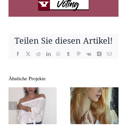
Teilen Sie diesen Artikel!
Facebook
X
Reddit
LinkedIn
WhatsApp
Tumblr
Pinterest
Vk
Xing
E-
Mail
Ähnliche Projekte