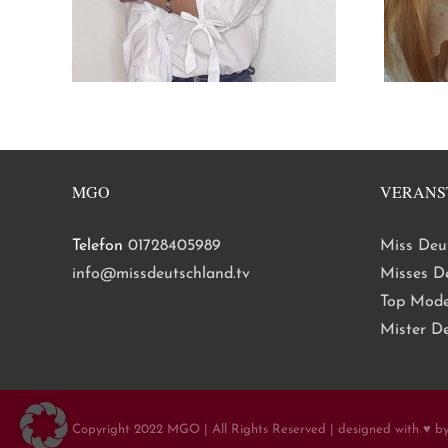
MGO
VERANS
Telefon
01728405989
Miss Deu
info@missdeutschland.tv
Misses D
Top Mode
Mister D
Copyright 2022 MGO | All Rights Reserved | designed with ♥ b