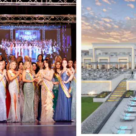
en von MISS & MRS DE
ny + SOCIAL MEDIA