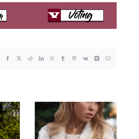
Facebook
X
Reddit
LinkedIn
WhatsApp
Tumblr
Pinterest
Vk
Xing
E-
Mail