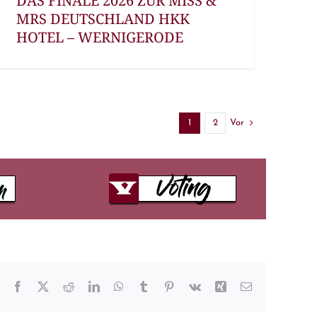
DAS FINALE 2026 ZUR MISS &
MRS DEUTSCHLAND HKK
HOTEL – WERNIGERODE
Vor
1
2
Facebook
X
Reddit
LinkedIn
WhatsApp
Tumblr
Pinterest
Vk
Xing
E-
Mail