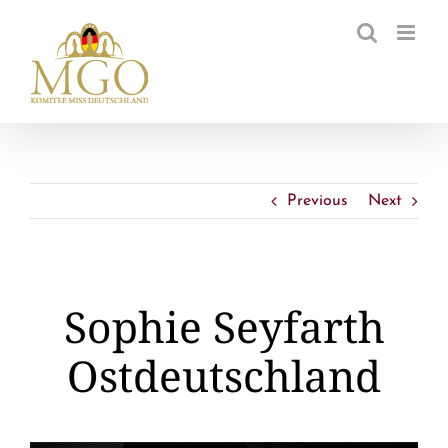
Zum
Inhalt
springen
Previous
Next
Sophie Seyfarth
Ostdeutschland