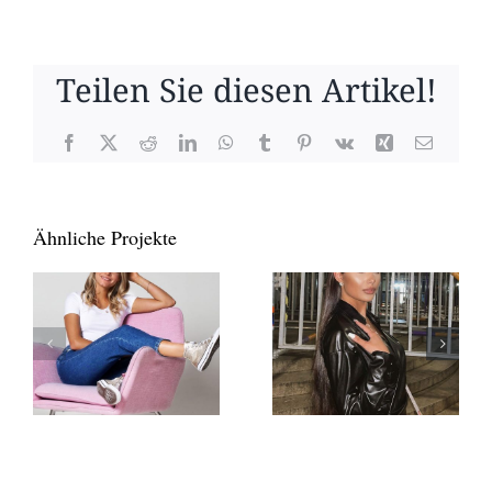
Teilen Sie diesen Artikel!
Facebook
X
Reddit
LinkedIn
WhatsApp
Tumblr
Pinterest
Vk
Xing
E-
Mail
Ähnliche Projekte