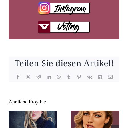
Teilen Sie diesen Artikel!
Facebook
X
Reddit
LinkedIn
WhatsApp
Tumblr
Pinterest
Vk
Xing
E-
Mail
Ähnliche Projekte