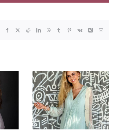
Facebook
X
Reddit
LinkedIn
WhatsApp
Tumblr
Pinterest
Vk
Xing
E-
Mail