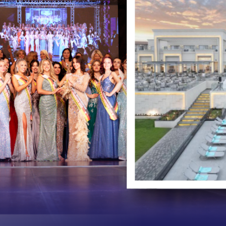
en von MISS & MRS DE
ny + SOCIAL MEDIA