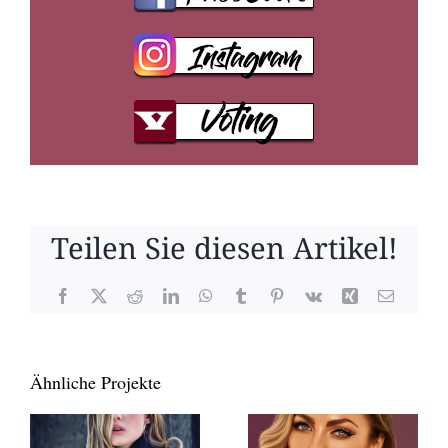
Teilen Sie diesen Artikel!
Facebook
X
Reddit
LinkedIn
WhatsApp
Tumblr
Pinterest
Vk
Xing
E-
Mail
Ähnliche Projekte