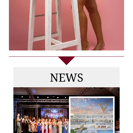
Die
Gewinnerinnen
NEWS
von MISS & MRS
DEUTSCHLAND
2026, Top Model
Germany +
DAS FINALE 2026