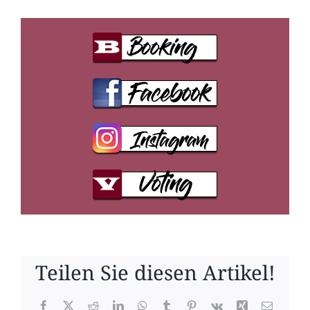
Teilen Sie diesen Artikel!
Facebook
X
Reddit
LinkedIn
WhatsApp
Tumblr
Pinterest
Vk
Xing
E-