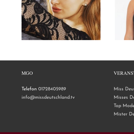
MGO
VERANS
Telefon
01728405989
Miss Deu
info@missdeutschland.tv
Misses D
Top Mode
Mister D