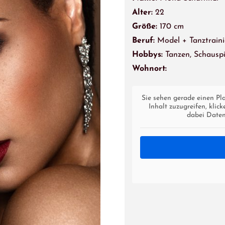
Alter:
22
Größe:
170 cm
Beruf:
Model + Tanztraini
Hobbys:
Tanzen, Schauspi
Wohnort:
Sie sehen gerade einen Pl
Inhalt zuzugreifen, klic
dabei Daten