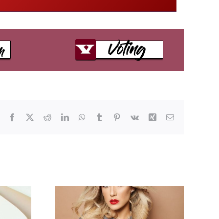
Facebook
X
Reddit
LinkedIn
WhatsApp
Tumblr
Pinterest
Vk
Xing
E-
Mail