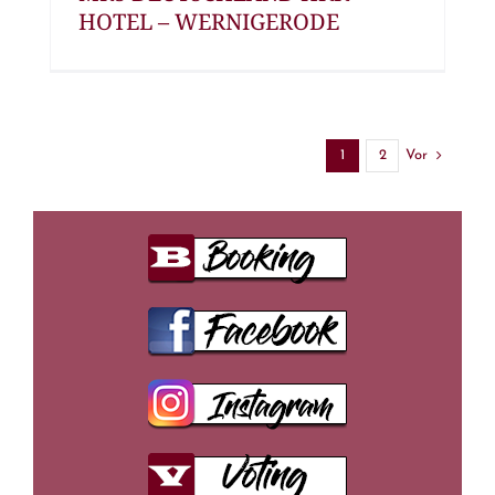
HOTEL – WERNIGERODE
Vor
1
2