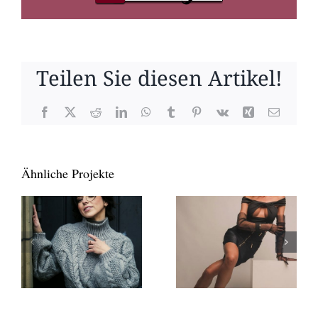
Teilen Sie diesen Artikel!
Facebook
X
Reddit
LinkedIn
WhatsApp
Tumblr
Pinterest
Vk
Xing
E-
Mail
Ähnliche Projekte