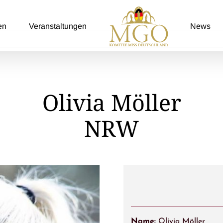
en
Veranstaltungen
News
Olivia Möller
NRW
Name:
Olivia Möller