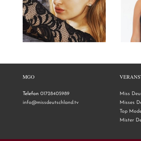
MGO
VERANS
Telefon
01728405989
Miss Deu
info@missdeutschland.tv
Misses D
Top Mode
Mister D