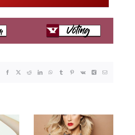
Facebook
X
Reddit
LinkedIn
WhatsApp
Tumblr
Pinterest
Vk
Xing
E-
Mail