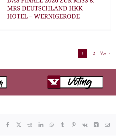
DAS FINALE 2026 ZUR MISS &
MRS DEUTSCHLAND HKK
HOTEL – WERNIGERODE
Vor
1
2
Facebook
X
Reddit
LinkedIn
WhatsApp
Tumblr
Pinterest
Vk
Xing
E-
Mail