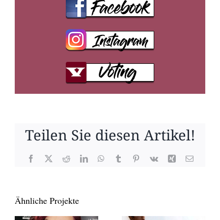
Teilen Sie diesen Artikel!
Facebook
X
Reddit
LinkedIn
WhatsApp
Tumblr
Pinterest
Vk
Xing
E-
Mail
Ähnliche Projekte