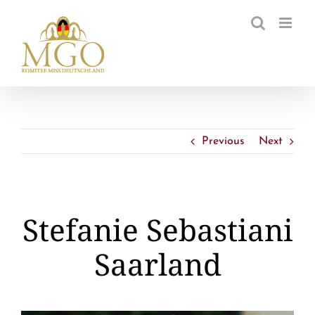
Zum
Inhalt
springen
Previous
Next
Stefanie Sebastiani
Saarland