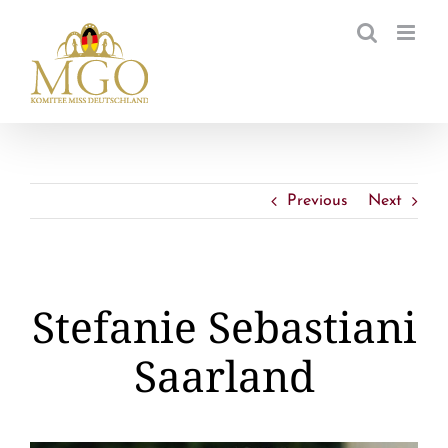
Zum
Inhalt
springen
Previous
Next
Stefanie Sebastiani
Saarland