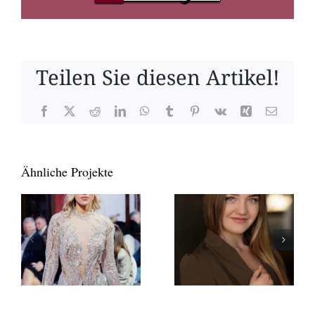
Teilen Sie diesen Artikel!
Facebook
X
Reddit
LinkedIn
WhatsApp
Tumblr
Pinterest
Vk
Xing
E-
Mail
Ähnliche Projekte