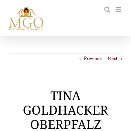
Zum
Inhalt
springen
Previous
Next
TINA
GOLDHACKER
OBERPFALZ