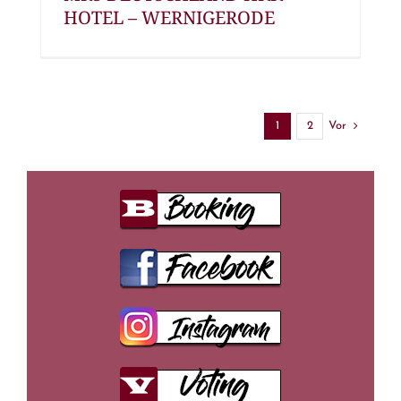
HOTEL – WERNIGERODE
Vor
1
2