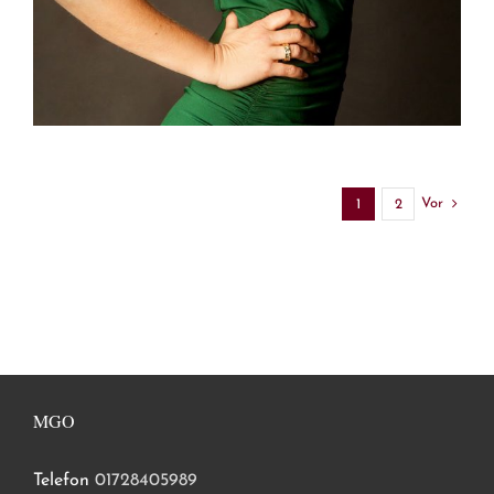
Vor
1
2
MGO
Telefon
01728405989