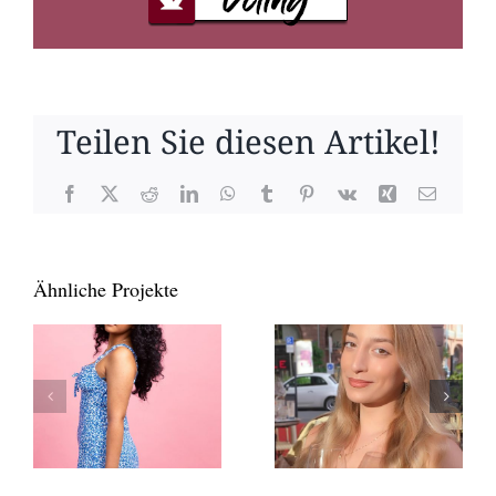
Teilen Sie diesen Artikel!
Facebook
X
Reddit
LinkedIn
WhatsApp
Tumblr
Pinterest
Vk
Xing
E-
Mail
Ähnliche Projekte