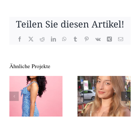
Teilen Sie diesen Artikel!
Facebook
X
Reddit
LinkedIn
WhatsApp
Tumblr
Pinterest
Vk
Xing
E-
Mail
Ähnliche Projekte