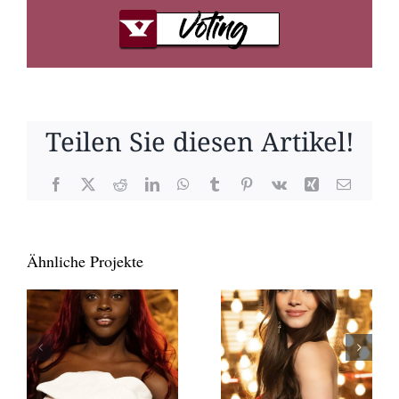
Teilen Sie diesen Artikel!
Facebook
X
Reddit
LinkedIn
WhatsApp
Tumblr
Pinterest
Vk
Xing
E-
Mail
Ähnliche Projekte