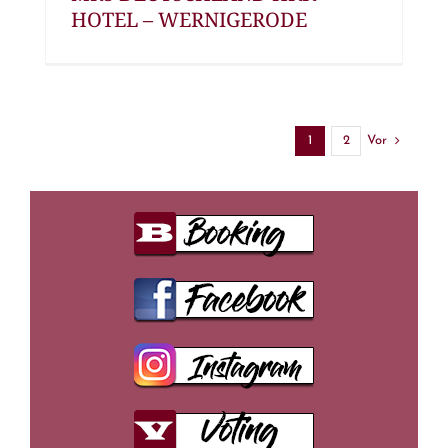
HOTEL – WERNIGERODE
Vor
1
2