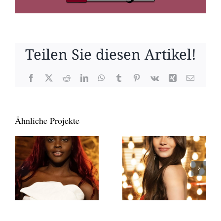
Teilen Sie diesen Artikel!
Facebook
X
Reddit
LinkedIn
WhatsApp
Tumblr
Pinterest
Vk
Xing
E-
Mail
Ähnliche Projekte