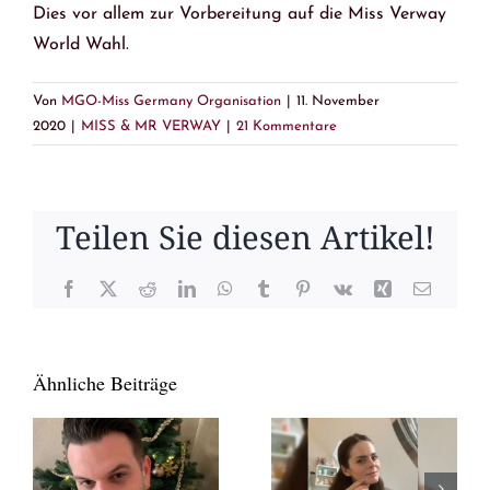
Dies vor allem zur Vorbereitung auf die Miss Verway
World Wahl.
Von
MGO-Miss Germany Organisation
|
11. November
2020
|
MISS & MR VERWAY
|
21 Kommentare
Teilen Sie diesen Artikel!
Facebook
X
Reddit
LinkedIn
WhatsApp
Tumblr
Pinterest
Vk
Xing
E-
Mail
Ähnliche Beiträge